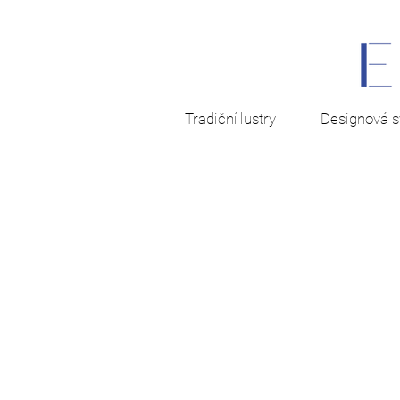
Tradiční lustry
Designová sv