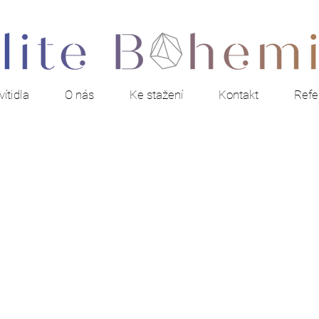
ítidla
O nás
Ke stažení
Kontakt
Refe