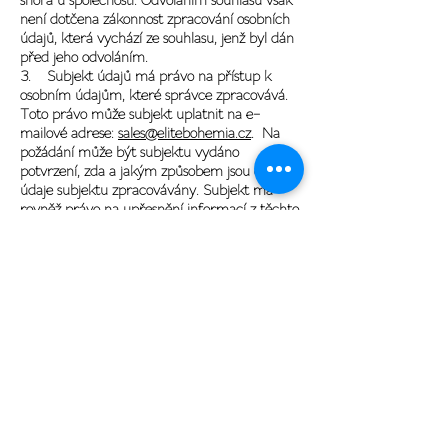
není dotčena zákonnost zpracování osobních
údajů, která vychází ze souhlasu, jenž byl dán
před jeho odvoláním.
3. Subjekt údajů má právo na přístup k
osobním údajům, které správce zpracovává.
Toto právo může subjekt uplatnit na e-
mailové adrese:
sales@elitebohemia.cz
. Na
požádání může být subjektu vydáno
potvrzení, zda a jakým způsobem jsou osobní
údaje subjektu zpracovávány. Subjekt má
rovněž právo na upřesnění informací z těchto
podmínek souhlasu ve vztahu k jeho osobě.
4. Subjekt má právo podat stížnost u Úřadu
pro ochranu osobních údajů proti zpracování
osobních údajů správcem, za předpokladu, že
se domnívá, že k tomuto zpracování dochází
protizákonně.
5. Subjekt má právo na opravu a doplnění
chybných osobních údajů zpracovávaných
správcem, toto právo může subjekt uplatnit
kontaktováním e-mailové adresy:
sales@elitebohemia.cz
tak, že upozorní že jsou
jeho osobní údaje chybné nebo neúplné.