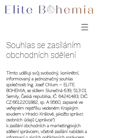
Souhlas se zasíláním
obchodních sdělení
Tímto uděluji svůj svobodný, konkrétní,
informovaný a jednoznačný souhlas
společnosti Ing. Josef Chlum – ELITE
BOHEMIA
, se sídlem Slunečná 639, 513 01
Semily, Česká republika, IČ:
64241483
, DIČ:
CZ
6612201882
, sp. A 9560, zapsané ve
veřejném rejstříku vedeném Krajským
soudem v Hradci Králové, jakožto správci
osobních údajů („
správce
“)
k zasílání obchodních a marketingových
sdělení správcem, včetně zasílání nabídek a
informací o akcích pořádaných správcem