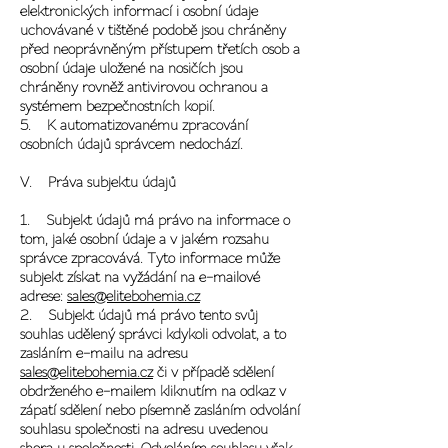
elektronických informací i osobní údaje
uchovávané v tištěné podobě jsou chráněny
před neoprávněným přístupem třetích osob a
osobní údaje uložené na nosičích jsou
chráněny rovněž antivirovou ochranou a
systémem bezpečnostních kopií.
5. K automatizovanému zpracování
osobních údajů správcem nedochází.
V. Práva subjektu údajů
1. Subjekt údajů má právo na informace o
tom, jaké osobní údaje a v jakém rozsahu
správce zpracovává. Tyto informace může
subjekt získat na vyžádání na e-mailové
adrese:
sales@elitebohemia.cz
2. Subjekt údajů má právo tento svůj
souhlas udělený správci kdykoli odvolat, a to
zasláním e-mailu na adresu
sales@elitebohemia.cz
či v případě sdělení
obdrženého e-mailem kliknutím na odkaz v
zápatí sdělení nebo písemně zasláním odvolání
souhlasu společnosti na adresu uvedenou
shora u společnosti. Odvoláním souhlasu však