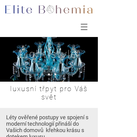
Light style
luxusní třpyt pro Váš
svět
Léty ověřené postupy ve spojení s
moderní technologií přináší do
Vašich domovů křehkou krásu s
dotekem luxusu.