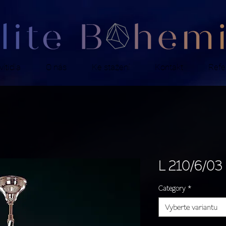
ítidla
O nás
Ke stažení
Kontakt
Refe
L 210/6/03
Category
*
Vyberte variantu