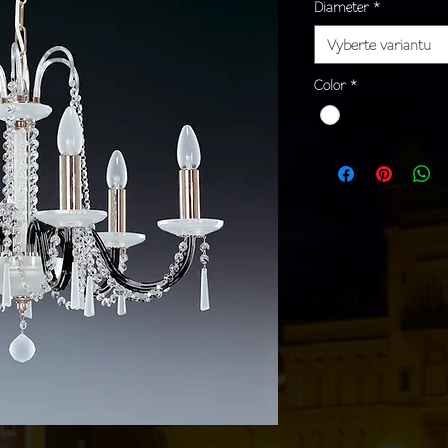
Diameter
*
Vyberte variantu
Color
*