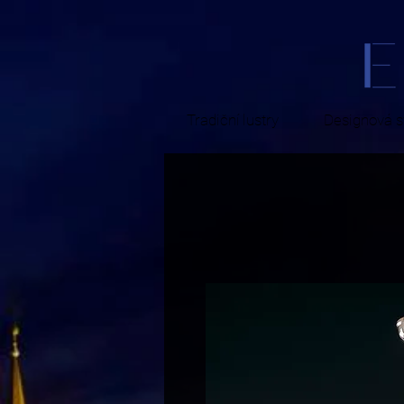
Tradiční lustry
Designová sv