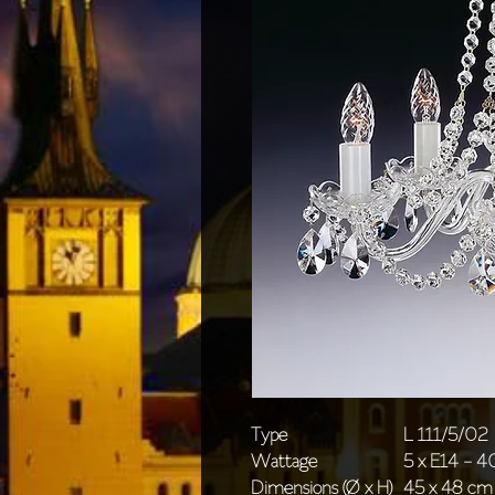
Type
L 111/5/02
Wattage
5 x E14 - 
Dimensions (Ø x H)
45 x 48 cm 