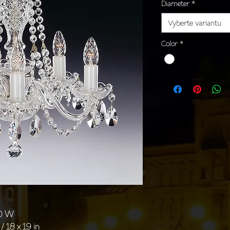
Diameter
*
Vyberte variantu
Color
*
40 W
/ 18 x 19 in