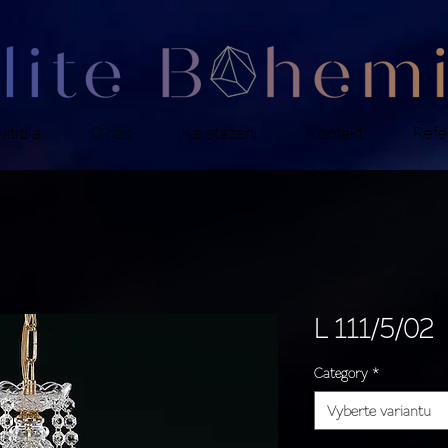
ítidla
O nás
Ke stažení
Kontakt
Refe
L 111/5/02
Category
*
Vyberte variantu