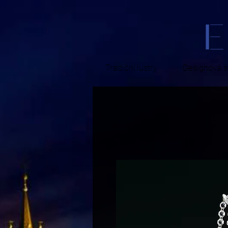
Tradiční lustry
Designová sv