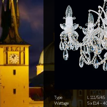
Type
L 111/5/45
Wattage
5 x E14 - 