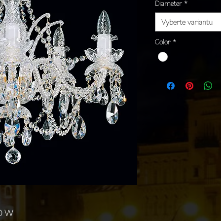
Diameter
*
Vyberte variantu
Color
*
40 W