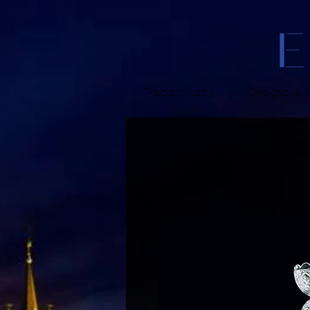
Tradiční lustry
Designová sv