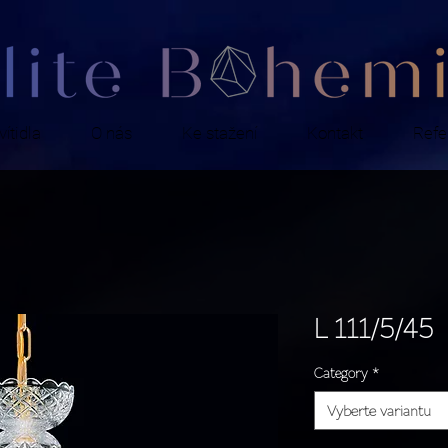
ítidla
O nás
Ke stažení
Kontakt
Refe
L 111/5/45
Category
*
Vyberte variantu