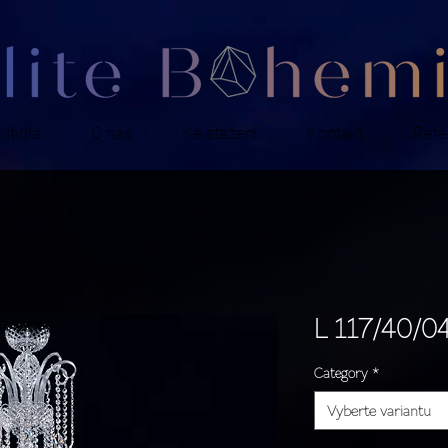
ítidla
O nás
Ke stažení
Kontakt
Refe
L 117/40/0
Category
*
Vyberte variantu