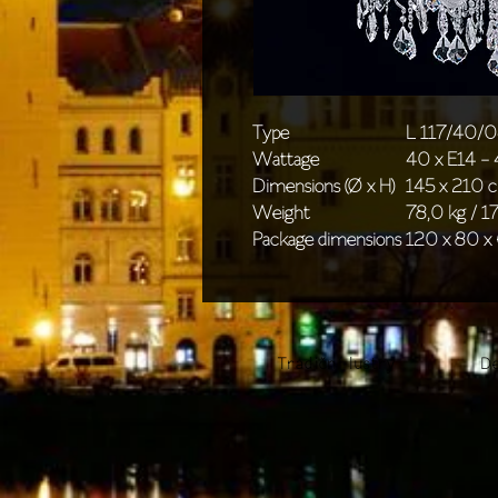
Type
L 117/40/
Wattage
40 x E14 -
Dimensions (Ø x H)
145 x 210 c
Weight
78,0 kg / 17
Package dimensions
120 x 80 x 
Tradiční lustry
De