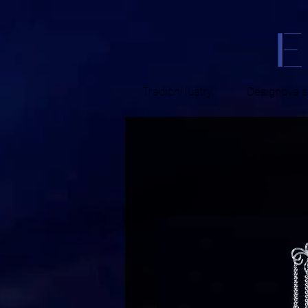
Tradiční lustry
Designová sv