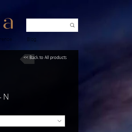
rence
Blog
<< Back to All products
4 N