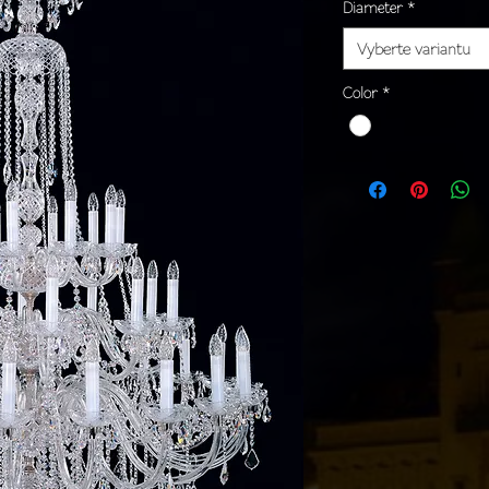
Diameter
*
Vyberte variantu
Color
*