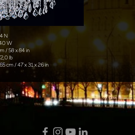
04 N
 40 W
m / 58 x 84 in
2,0 lb
65 cm / 47 x 31 x 26 in
signová svítidla
Ke stažení
Kontakt