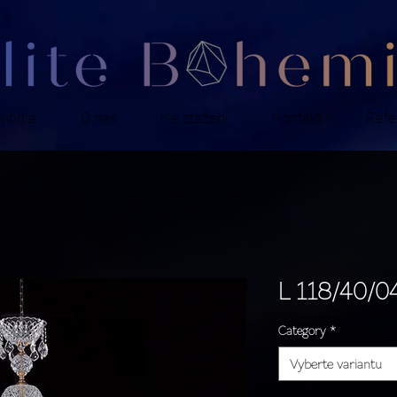
ítidla
O nás
Ke stažení
Kontakt
Refe
L 118/40/04
Category
*
Vyberte variantu