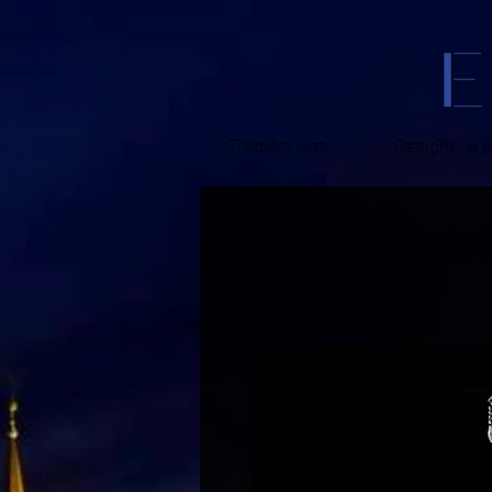
Tradiční lustry
Designová sv