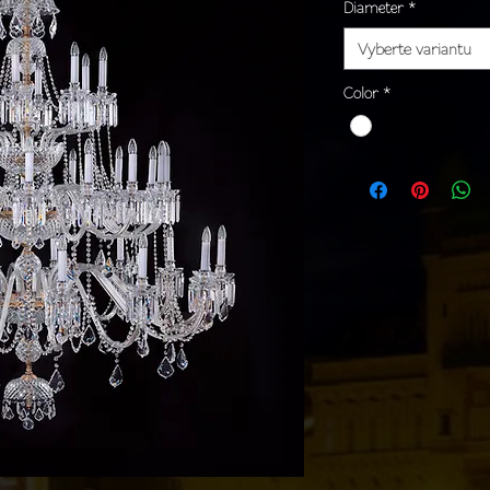
Diameter
*
Vyberte variantu
Color
*