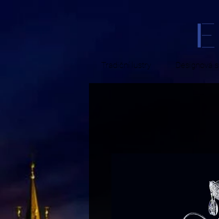
Tradiční lustry
Designová sv