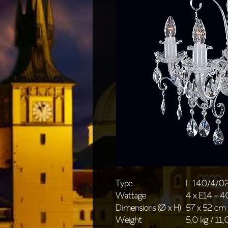
Type
L 140/4/0
Wattage
4 x E14 - 
Dimensions (Ø x H)
57 x 52 cm 
Weight
5,0 kg / 11,0