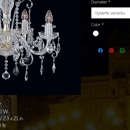
Diameter
*
Vyberte variantu
Color
*
2
40 W
/ 23 x 21 in
 lb