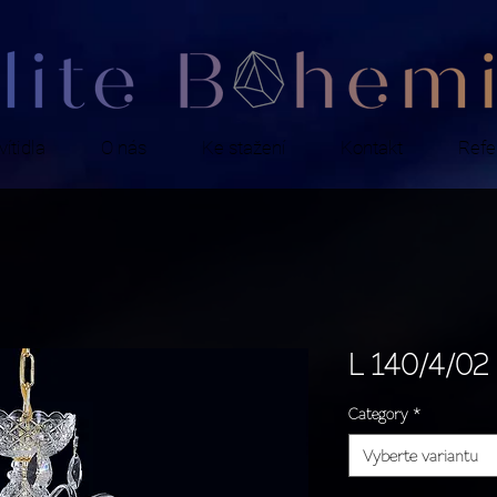
ítidla
O nás
Ke stažení
Kontakt
Refe
L 140/4/02
Category
*
Vyberte variantu