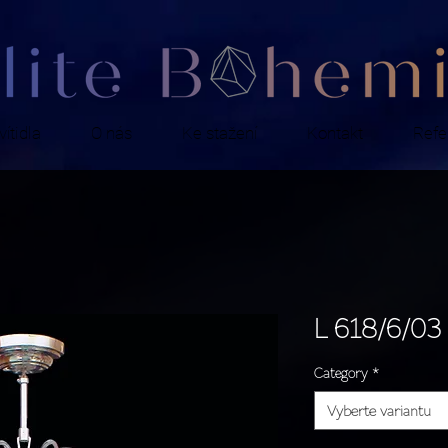
ítidla
O nás
Ke stažení
Kontakt
Refe
L 618/6/03
Category
*
Vyberte variantu