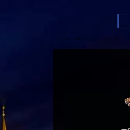
Tradiční lustry
Designová sv