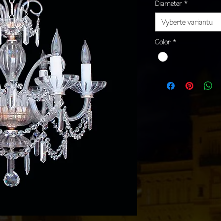
Diameter
*
Vyberte variantu
Color
*