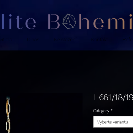
ítidla
O nás
Ke stažení
Kontakt
Refe
L 661/18/1
Category
*
Vyberte variantu