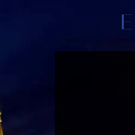
Tradiční lustry
Designová sv