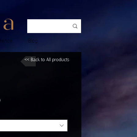
rence
Blog
<< Back to All products
9