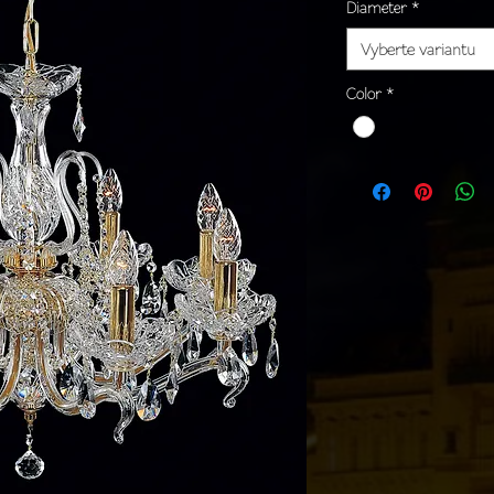
Diameter
*
Vyberte variantu
Color
*