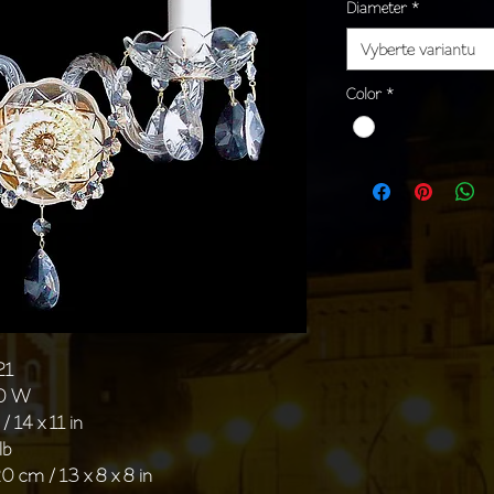
Diameter
*
Vyberte variantu
Color
*
21
40 W
 14 x 11 in
lb
0 cm / 13 x 8 x 8 in