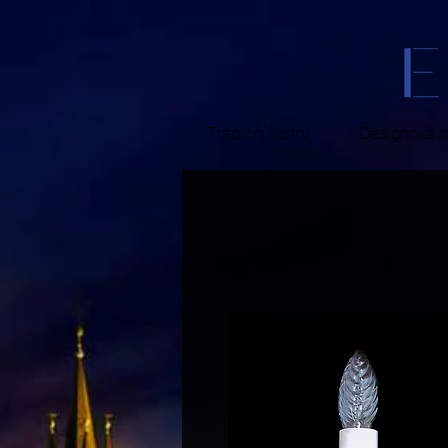
Tradiční lustry
Designová sv