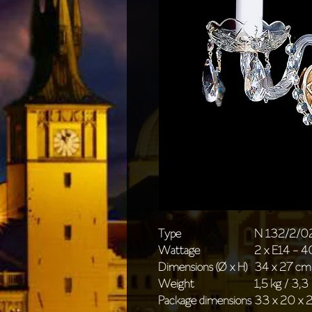
Type
N 132/2/0
Wattage
2 x E14 - 
Dimensions (Ø x H)
34 x 27 cm /
Weight
1,5 kg / 3,3 
Package dimensions
33 x 20 x 2