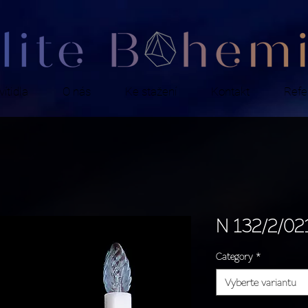
ítidla
O nás
Ke stažení
Kontakt
Refe
N 132/2/02
Category
*
Vyberte variantu