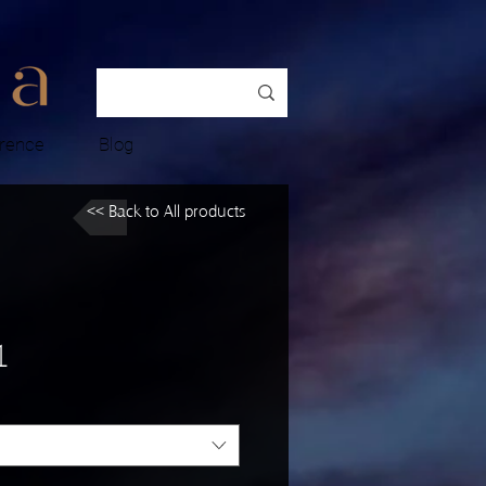
rence
Blog
<< Back to All products
1