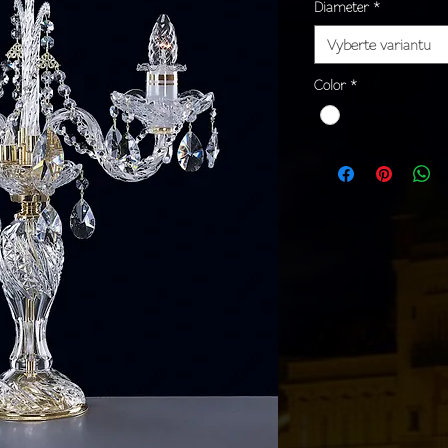
Diameter
*
Vyberte variantu
Color
*