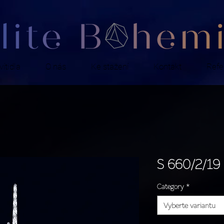
ítidla
O nás
Ke stažení
Kontakt
Refe
S 660/2/19
Category
*
Vyberte variantu