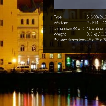
Type
S 660/2/1
Wattage
2 x E14 - 
Dimensions (Ø x H)
46 x 58 cm 
Weight
3,0 kg / 6,6
Package dimensions
45 x 25 x 2
Tradiční lustry
De