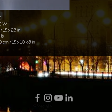
9
40 W
/ 18 x 23 in
 lb
0 cm / 18 x 10 x 8 in
signová svítidla
Ke stažení
Kontakt
© Copyright