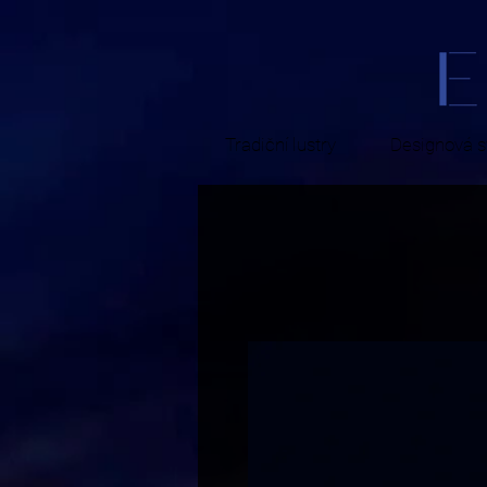
Tradiční lustry
Designová sv