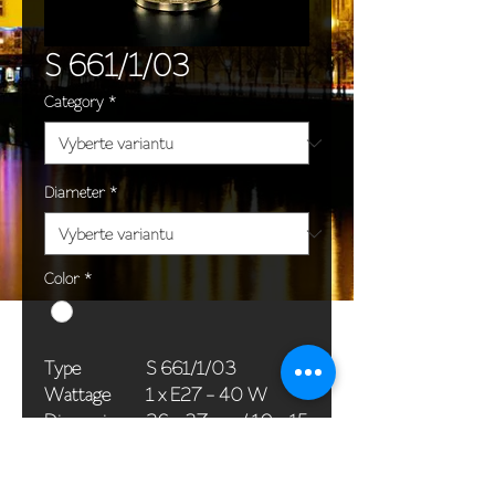
S 661/1/03
Category
*
Diameter
*
Color
*
Type
S 661/1/03
Wattage
1 x E27 - 40 W
Dimensions
26 x 37 cm / 10 x 15
(Ø x H)
in
Weight
1,2 kg / 2,6 lb