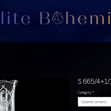
ítidla
O nás
Ke stažení
Kontakt
Refe
S 665/4+1/
Category
*
Vyberte variantu