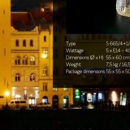
Type
S 665/4+1
Wattage
5 x E14 - 
Dimensions (Ø x H)
55 x 60 cm 
Weight
7,5 kg / 16,5
Package dimensions
55 x 55 x 5
Tradiční lustry
De