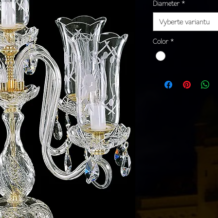
Diameter
*
Vyberte variantu
Color
*