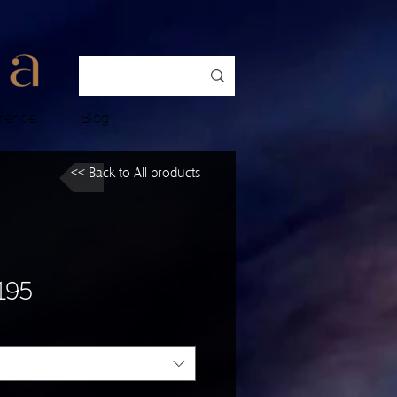
rence
Blog
<< Back to All products
195