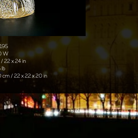
/195
40 W
/ 22 x 24 in
 lb
0 cm / 22 x 22 x 20 in
signová svítidla
Ke stažení
Kontakt