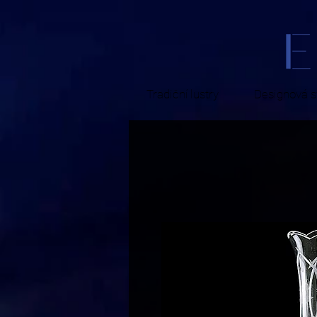
Tradiční lustry
Designová sv