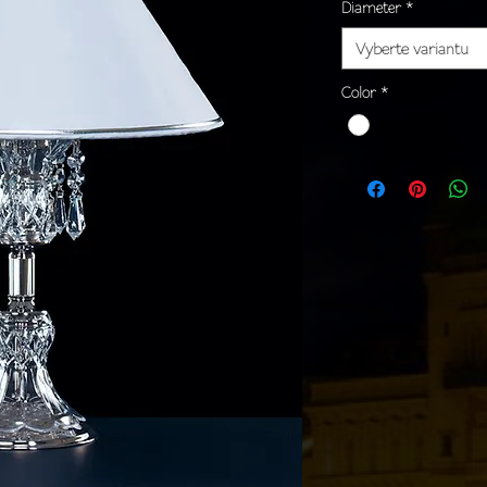
Diameter
*
Vyberte variantu
Color
*