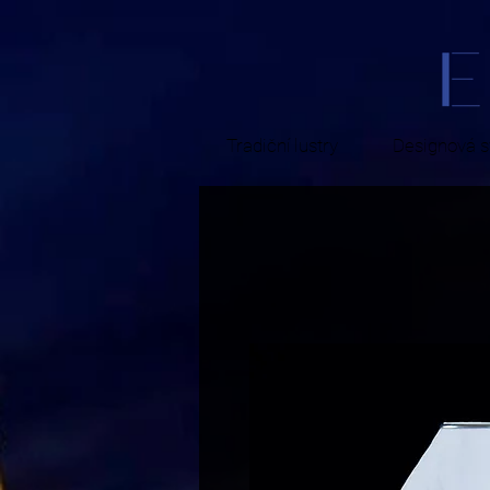
Tradiční lustry
Designová sv