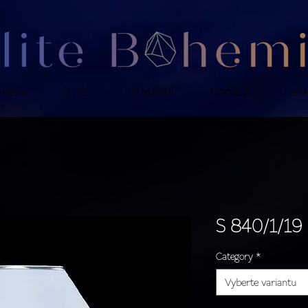
ítidla
O nás
Ke stažení
Kontakt
Refe
S 840/1/19
Category
*
Vyberte variantu