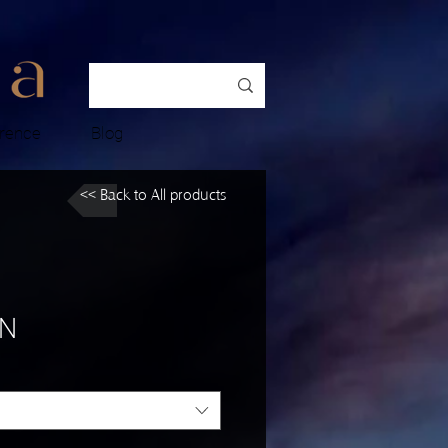
rence
Blog
<< Back to All products
 N