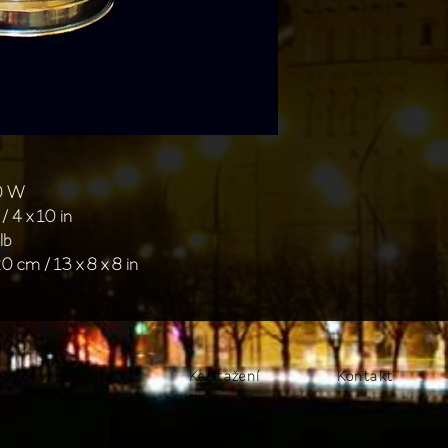
40 W
/ 4 x 10 in
lb
0 cm / 13 x 8 x 8 in
signová svítidla
Ke stažení
Kontakt