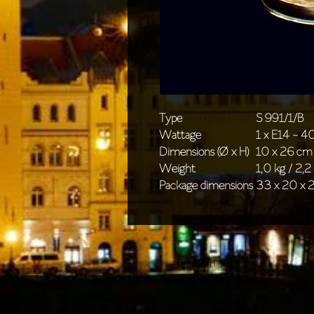
Type
S 991/1/B
Wattage
1 x E14 - 
Dimensions (Ø x H)
10 x 26 cm 
Weight
1,0 kg / 2,2 
Package dimensions
33 x 20 x 2
Tradiční lustry
De