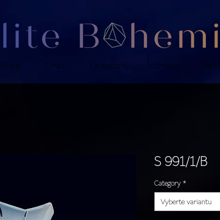
ítidla
O nás
Ke stažení
Kontakt
Refe
S 991/1/B
Category
*
Vyberte variantu