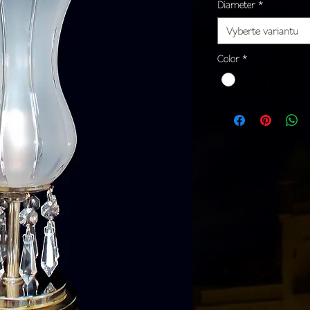
Diameter
*
Vyberte variantu
Color
*