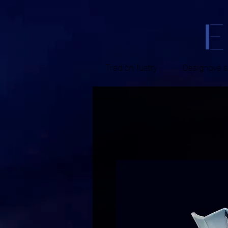
Tradiční lustry
Designová sv