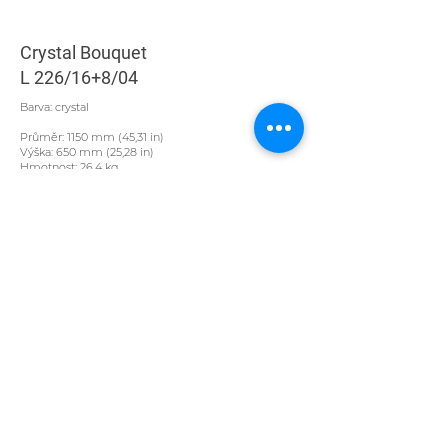
Crystal Bouquet
L 226/16+8/04
Barva: crystal
Průměr: 1150 mm (45,31 in)
Výška: 650 mm (25,28 in)
Hmotnost: 26,4 kg
Světelný zdroj: 24 x E14/40 W