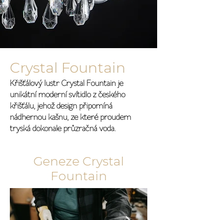
Crystal Fountain
Křišťálový lustr Crystal Fountain je
unikátní moderní svítidlo z českého
křišťálu, jehož design připomíná
nádhernou kašnu, ze které proudem
tryská dokonale průzračná voda.
Geneze Crystal
Fountain