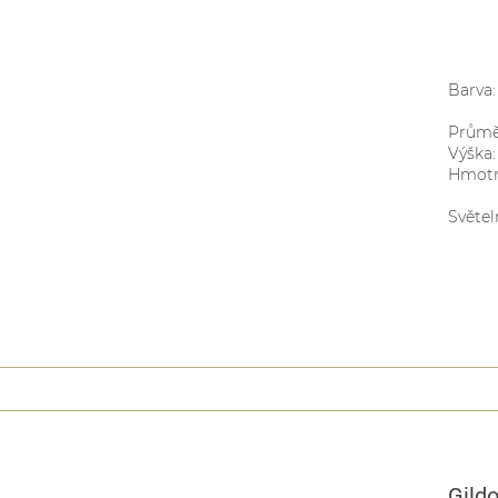
Barva:
Průměr
Výška:
Hmotn
Světel
Gildo