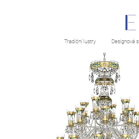
Tradiční lustry
Designová sv