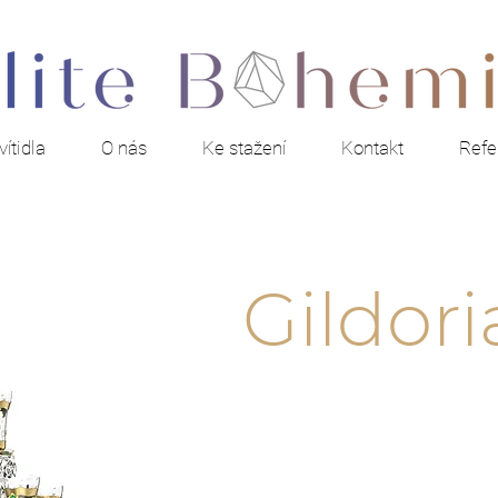
ítidla
O nás
Ke stažení
Kontakt
Refe
Gildori