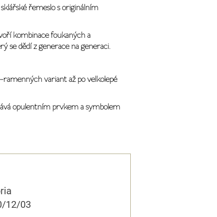
í sklářské řemeslo s originálním
 tvoří kombinace foukaných a
ý se dědí z generace na generaci.
ěti-ramenných variant až po velkolepé
se stává opulentním prvkem a symbolem
ria
0/12/03