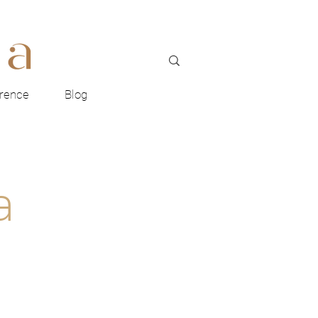
rence
Blog
a