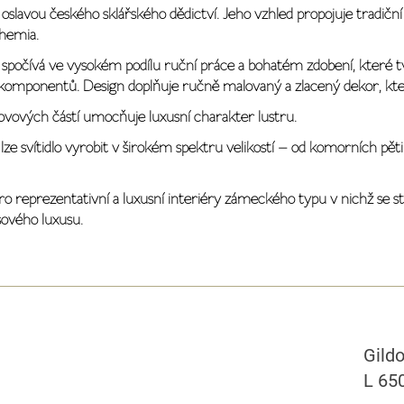
je oslavou českého sklářského dědictví. Jeho vzhled propojuje tradičn
hemia.
la spočívá ve vysokém podílu ruční práce a bohatém zdobení, které
komponentů. Design doplňuje ručně malovaný a zlacený dekor, kter
ovových částí umocňuje luxusní charakter lustru.
i lze svítidlo vyrobit v širokém spektru velikostí – od komorních p
u pro reprezentativní a luxusní interiéry zámeckého typu v nichž 
sového luxusu.
Gildo
L 65