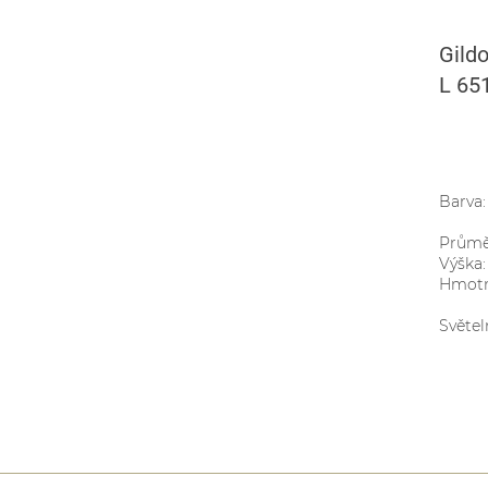
Gildo
L 65
Barva:
Průměr
Výška:
Hmotn
Světel