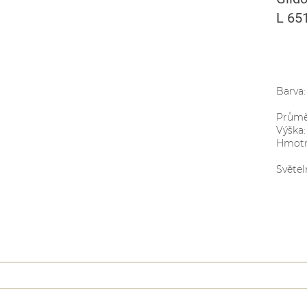
L 65
Barva:
Průmě
Výška:
Hmotn
Světel