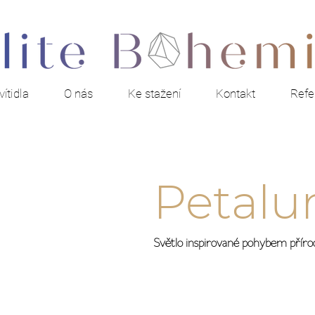
ítidla
O nás
Ke stažení
Kontakt
Refe
Petal
Světlo inspirované pohybem příro