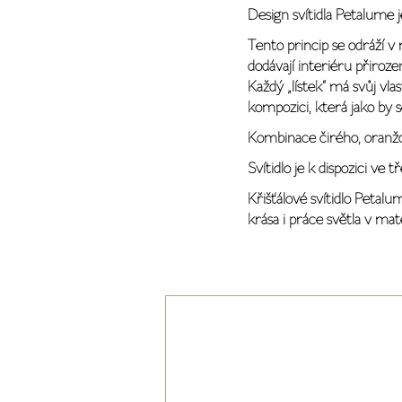
Design svítidla Petalume 
Tento princip se odráží 
dodávají interiéru přiroze
Každý „lístek“ má svůj vl
kompozici, která jako by s
Kombinace čirého, oranž
Svítidlo je k dispozici v
Křišťálové svítidlo Petal
krása i práce světla v mate