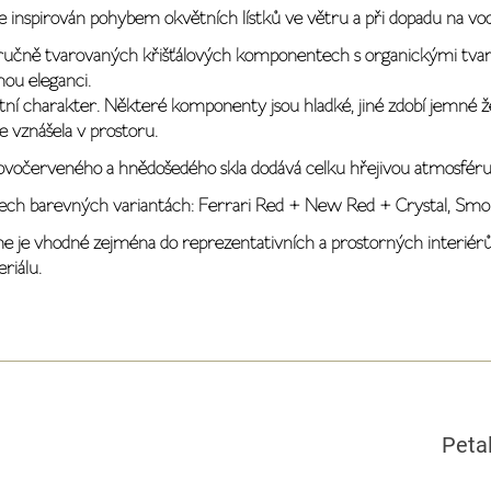
je inspirován pohybem okvětních lístků ve větru a při dopadu na vodn
v ručně tvarovaných křišťálových komponentech s organickými tva
nou eleganci.
astní charakter. Některé komponenty jsou hladké, jiné zdobí jemné ž
e vznášela v prostoru.
ovočerveného a hnědošedého skla dodává celku hřejivou atmosféru
e třech barevných variantách: Ferrari Red + New Red + Crystal, Smo
ume je vhodné zejména do reprezentativních a prostorných interiérů,
riálu.
Peta