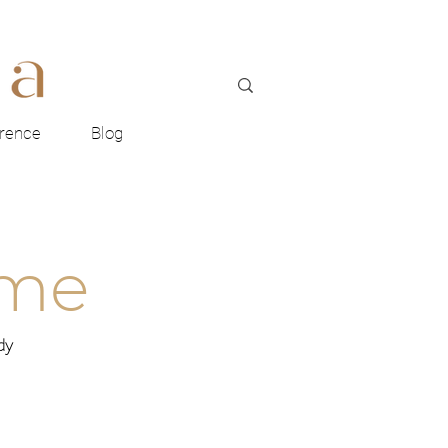
rence
Blog
ume
dy