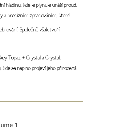
í hladinu, kde je plynule unáší proud.
ry a precizním zpracováním, které
ebrování. Společně však tvoří
.
key Topaz + Crystal a Crystal.
 kde se naplno projeví jeho přirozená
lume 1