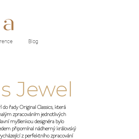
rence
Blog
s Jewel
í do řady Original Classics, která
alým zpracováním jednotlivých
lavní myšlenkou designéra bylo
hledem připomínal nádherný královský
vycházející z perfektního zpracování