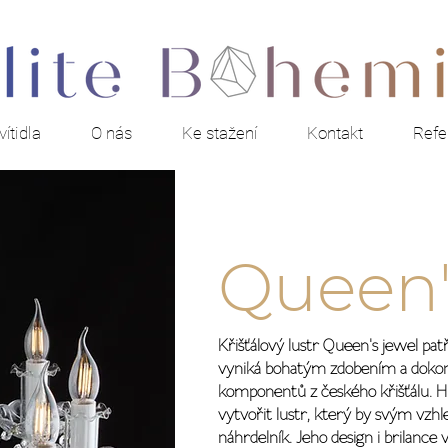
ítidla
O nás
Ke stažení
Kontakt
Refe
Queen'
Křišťálový lustr Queen's jewel patř
vyniká bohatým zdobením a dokon
komponentů z českého křišťálu. H
vytvořit lustr, který by svým vz
náhrdelník. Jeho design i brilance 